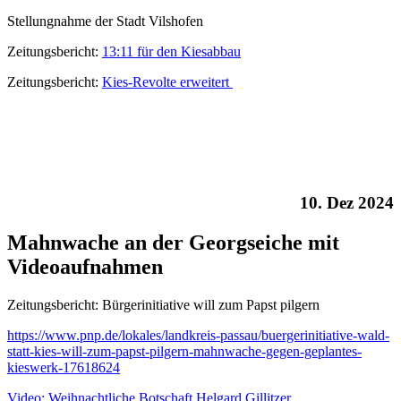
Stellungnahme der Stadt Vilshofen
Zeitungsbericht:
13:11 für den Kiesabbau
Zeitungsbericht:
Kies-Revolte erweitert
10. Dez 2024
Mahnwache an der Georgseiche mit
Videoaufnahmen
Zeitungsbericht: Bürgerinitiative will zum Papst pilgern
https://www.pnp.de/lokales/landkreis-passau/buergerinitiative-wald-
statt-kies-will-zum-papst-pilgern-mahnwache-gegen-geplantes-
kieswerk-17618624
Video: Weihnachtliche Botschaft Helgard Gillitzer