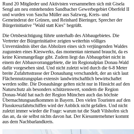
Rund 20 Mitglieder und Aktivisten versammelten sich mit Gisela
Sengl am neu entstehenden Sandbacher Gewerbegebiet Oberfeld II
und wurden von Sascha Müller aus Salzweg, Kreis- und
Gemeinderat der Grünen, und Reinhard Bieringer, Sprecher der
Bürgerinitiative "Wald statt Kies" begrüßt.
Die Ortsbesichtigung führte unterhalb des Abbaugebietes. Die
Vertreter der Bürgerinitiative zeigten weiterhin völliges
Unverständnis über das Abholzen eines sich verjüngenden Waldes
zugunsten eines Kieswerks, das momentan niemand braucht, da es
keine Kiesmangellage gibt. Zudem liegt das Abbaugebiet nicht in
einem der Abbauvorranggebiete, die im Regionalplan Donau-Wald
dafür vorgesehen sind. Und nicht zuletzt wird durch die 6-8 Meter
breite Zufahrtsstrasse der Donauhang verschandelt, der an sich laut
Flächennutzungsplan extensiv landwirtschaftlich bewirtschaftet
werden sollte. Die Donauhänge gelten nicht nur in Hinsicht auf den
Naturschutz als besonders schützenswert, sondern die Region
Donau-Wald hat nach der Region München auch das höchste
Übernachtungsaufkommen in Bayern. Den vielen Touristen auf den
Flusskreuzfahrtschiffen wird der Anblick nicht gefallen. Und nicht
zuletzt immer wieder die Frage: warum tut die Stadt Vilshofen sich
das an, da sie selbst nichts davon hat. Der Kiesunternehmer kommt
aus dem Nachbarlandkreis.